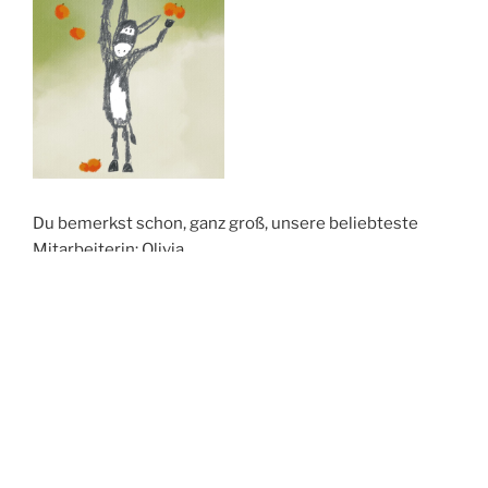
Du bemerkst schon, ganz groß, unsere beliebteste
Mitarbeiterin: Olivia
Du findest hier die Grundlinien des Projektes:
WIR-
Kita.
Wir kommen gerne zu Euch in die Einrichtung. Dank
einer Förderung können wir Euch sehr günstige
Angebote machen.
Schreibt uns bitte: kontakt(at)w-i-r-projekte.de